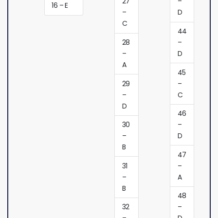
27
–
16 – E
–
D
C
44
28
–
–
D
A
45
29
–
–
C
D
46
30
–
–
D
B
47
31
–
–
A
B
48
32
–