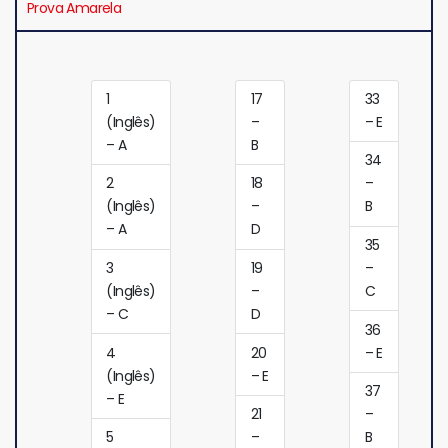
Prova Amarela
1
17
33
(Inglês)
–
– E
– A
B
34
2
18
–
(Inglês)
–
B
– A
D
35
3
19
–
(Inglês)
–
C
– C
D
36
4
20
– E
(Inglês)
– E
37
– E
21
–
5
–
B