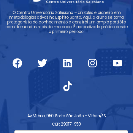
O Centro Universitário Salesiano – UniSales é pioneiro em
metodologias ativas no Espírito Santo. Aqui, o aluno se torna
protagonista do conhecimento e constrói um amplo portfólio
com demandas reais do mercado. É aprendizado prático desde
o primeiro período.
F
T
L
T
I
Y
a
w
i
i
n
o
c
i
n
k
s
u
e
t
k
t
t
t
b
t
e
o
a
u
o
e
d
k
g
b
o
r
i
r
e
Av Vitória, 950, Forte São João - Vitória/ES
k
n
a
CEP: 29017-950