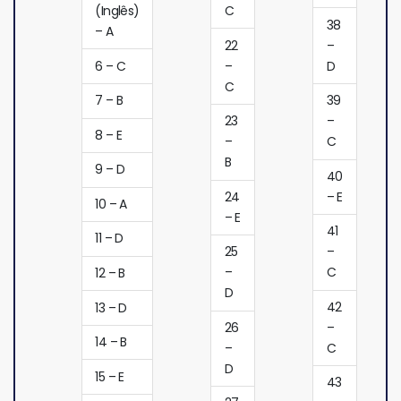
(Inglês)
C
38
– A
22
–
6 – C
–
D
C
7 – B
39
23
–
8 – E
–
C
B
9 – D
40
24
– E
10 – A
– E
41
11 – D
25
–
–
C
12 – B
D
42
13 – D
26
–
14 – B
–
C
D
15 – E
43