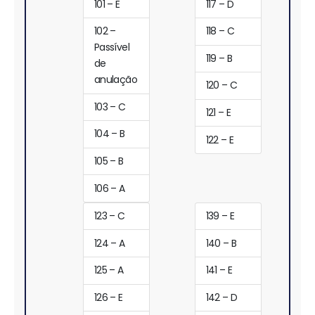
101 – E
117 – D
102 –
118 – C
Passível
119 – B
de
anulação
120 – C
103 – C
121 – E
104 – B
122 – E
105 – B
106 – A
123 – C
139 – E
124 – A
140 – B
125 – A
141 – E
126 – E
142 – D