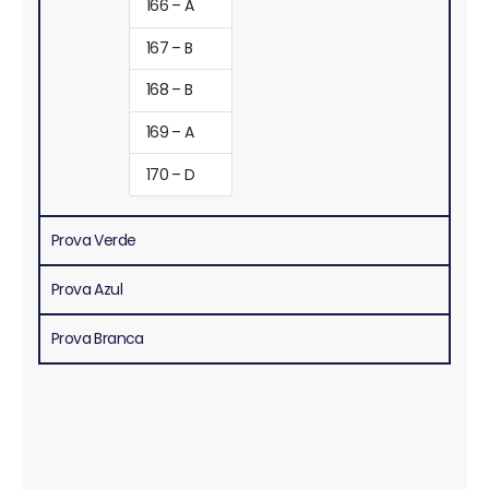
166 – A
167 – B
168 – B
169 – A
170 – D
Prova Verde
Prova Azul
Prova Branca