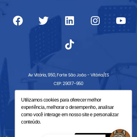
F
T
L
T
I
Y
a
w
i
i
n
o
c
i
n
k
s
u
e
t
k
t
t
t
b
t
e
o
a
u
o
e
d
k
g
b
o
r
i
r
e
Av Vitória, 950, Forte São João - Vitória/ES
k
n
a
CEP: 29017-950
m
Tel.: 27 3331-8500
Utilizamos cookies para oferecer melhor
Whats.:(27) 98123-4566
experiência, melhorar o desempenho, analisar
comercial@unisales.br
como você interage em nosso site e personalizar
conteúdo.