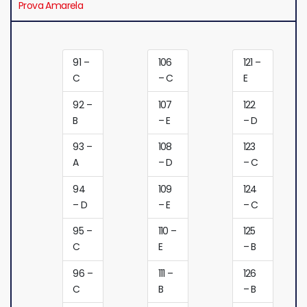
Prova Amarela
91 –
106
121 –
C
– C
E
92 –
107
122
B
– E
– D
93 –
108
123
A
– D
– C
94
109
124
– D
– E
– C
95 –
110 –
125
C
E
– B
96 –
111 –
126
C
B
– B