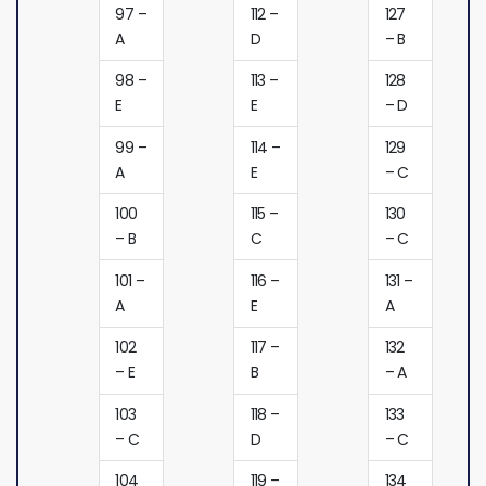
97 –
112 –
127
A
D
– B
98 –
113 –
128
E
E
– D
99 –
114 –
129
A
E
– C
100
115 –
130
– B
C
– C
101 –
116 –
131 –
A
E
A
102
117 –
132
– E
B
– A
103
118 –
133
– C
D
– C
104
119 –
134