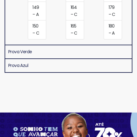
149
164
179
– A
– C
– C
150
165
180
– C
– C
– A
Prova Verde
Prova Azul