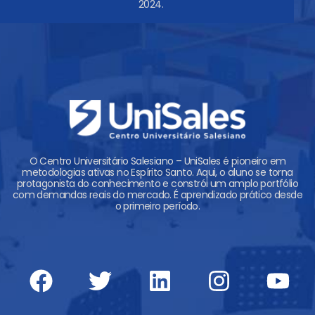
2024.
O Centro Universitário Salesiano – UniSales é pioneiro em
metodologias ativas no Espírito Santo. Aqui, o aluno se torna
protagonista do conhecimento e constrói um amplo portfólio
com demandas reais do mercado. É aprendizado prático desde
o primeiro período.
F
T
L
T
I
Y
a
w
i
i
n
o
c
i
n
k
s
u