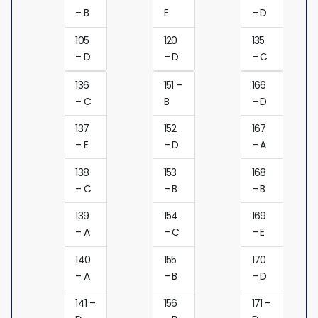
– B
E
– D
105
120
135
– D
– D
– C
136
151 –
166
– C
B
– D
137
152
167
– E
– D
– A
138
153
168
– C
– B
– B
139
154
169
– A
– C
– E
140
155
170
– A
– B
– D
141 –
156
171 –