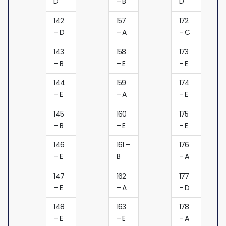
D
– B
D
142
157
172
– D
– A
– C
143
158
173
– B
– E
– E
144
159
174
– E
– A
– E
145
160
175
– B
– E
– E
146
161 –
176
– E
B
– A
147
162
177
– E
– A
– D
148
163
178
– E
– E
– A